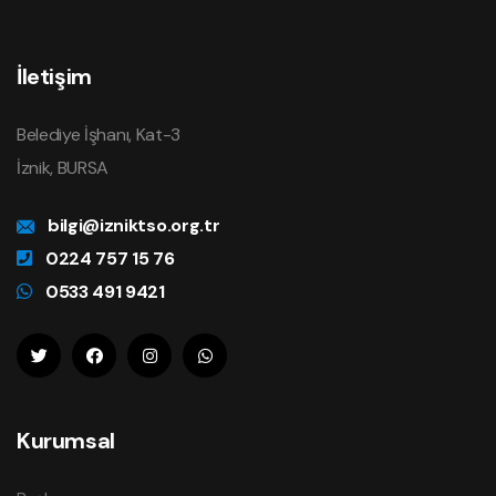
İletişim
Belediye İşhanı, Kat-3
İznik, BURSA
bilgi@izniktso.org.tr
0224 757 15 76
0533 491 9421
Kurumsal