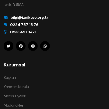
İznik, BURSA
bilgi@izniktso.org.tr
0224 757 15 76
0533 491 9421
Kurumsal
Başkan
Yönetim Kurulu
Meclis Üyeleri
Müdürlükler