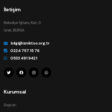
İletişim
Belediye İşhanı, Kat-3
İznik, BURSA
bilgi@izniktso.org.tr
0224 757 15 76
0533 491 9421
Kurumsal
Başkan