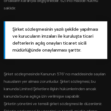
ortakların kararıyla değiştirilebilir. 621 inci madde hükmü
saklıdır.
Şirket sözleşmesinin yazılı şekilde yapılması
ve kurucuların imzaları ile kuruluşta ticari
defterlerin açılış onayları ticaret sicili
müdürlüğünde onaylanması şarttır.
Şirket sözleşmesinde Kanunun 576’ ncı maddesinde sayılan
hususların yer alması zorunludur. Şirket sözleşmesi, bu
kanunda Limited Şirketlere ilişkin hükümlerinden ancak
kanunda buna açıkça izin verilmişse sapabilir.
Şirketin yönetimi ve temsili şirket sözleşmesi ile düzenlenir.