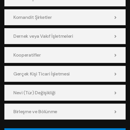
Komandit Şirketler
Dernek veya Vakıf İşletmeleri
Kooperatifler
Gerçek Kişi Ticari İşletmesi
Nevi (Tür) Değişikliği
Birleşme ve Bölünme