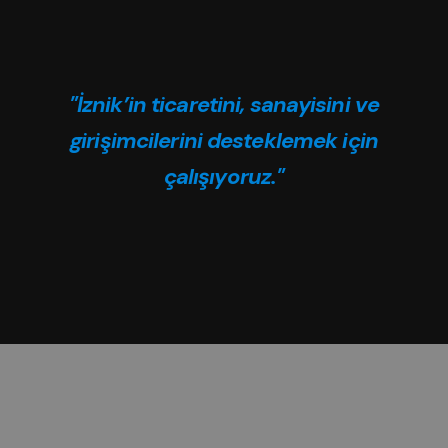
"İznik’in ticaretini, sanayisini ve
girişimcilerini desteklemek için
çalışıyoruz."