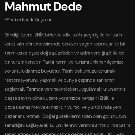
Mahmut Dede
Yönetim Kurulu Başkanı
Bilindiği üzere İZNİK binlerce yıllık tarihi geçmişi ile bir tarih
kenti, yılın dört mevsiminde bereket saçan toprakları ile bir
tarım kenti, eşsiz doğa güzellikleri ve adını verdiği göl ile de
bir turizm kentidir. Tarihi, tarımı ve turizmi ünlenen ilçemize
sorumluluklarımız büyüktür. Tarihi dokumuzu korumak,
restorasyonunu yapmak ve dünya çapında tanıtımını
sağlamak. Tarımda yeni teknolojileri uygulamak; ürünlerimizi,
başta zeytin olmak üzere yöremizde yetişen İZNİK ile
özdeşleşmiş meyvelerimiz için yurtiçi ve yurtdışında yeni
pazarlar üretmek. Doğal güzelliklerimizden olan gölümüzün
temizliğini sağlayarak su ürünlerinin verimini arttırıp ihracatını
temin etmek ve ülkemize katma değer sağlamak, 300 yıllık