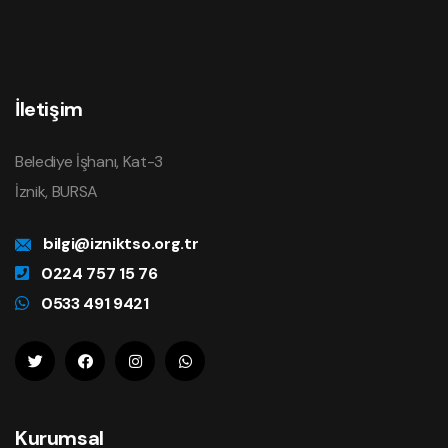
İletişim
Belediye İşhanı, Kat-3
İznik, BURSA
bilgi@izniktso.org.tr
0224 757 15 76
0533 491 9421
Kurumsal