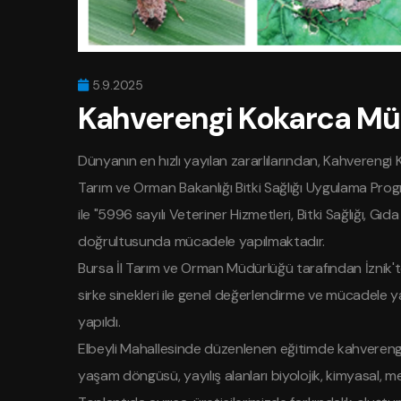
5.9.2025
Kahverengi Kokarca Mü
Dünyanın en hızlı yayılan zararlılarından, Kahvereng
Tarım ve Orman Bakanlığı Bitki Sağlığı Uygulama Pr
ile "5996 sayılı Veteriner Hizmetleri, Bitki Sağlığı, G
doğrultusunda mücadele yapılmaktadır.
Bursa İl Tarım ve Orman Müdürlüğü tarafından İznik'
sirke sinekleri ile genel değerlendirme ve mücadele ya
yapıldı.
Elbeyli Mahallesinde düzenlenen eğitimde kahverengi ko
yaşam döngüsü, yayılış alanları biyolojik, kimyasal, meka