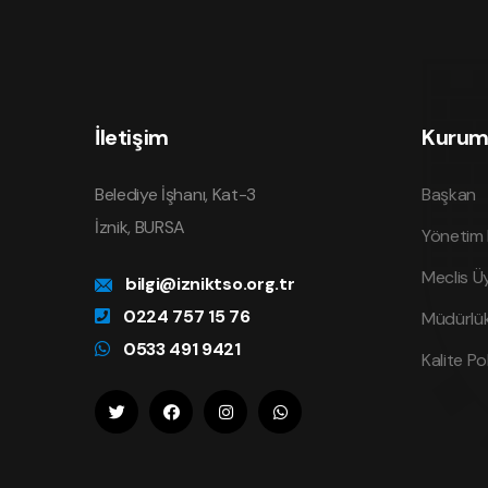
İletişim
Kurum
Belediye İşhanı, Kat-3
Başkan
İznik, BURSA
Yönetim 
Meclis Üy
bilgi@izniktso.org.tr
0224 757 15 76
Müdürlük
0533 491 9421
Kalite Po