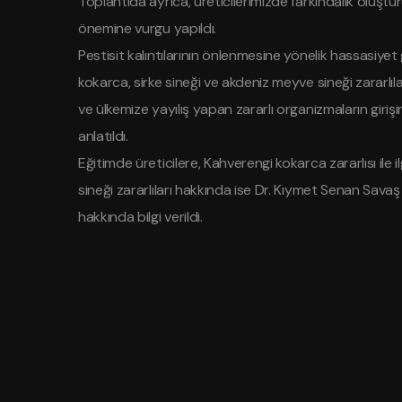
Toplantıda ayrıca, üreticilerimizde farkındalık oluştur
önemine vurgu yapıldı.
Pestisit kalıntılarının önlenmesine yönelik hassasiyet 
kokarca, sirke sineği ve akdeniz meyve sineği zararlı
ve ülkemize yayılış yapan zararlı organizmaların giri
anlatıldı.
Eğitimde üreticilere, Kahverengi kokarca zararlısı ile 
sineği zararlıları hakkında ise Dr. Kıymet Senan Savaş 
hakkında bilgi verildi.