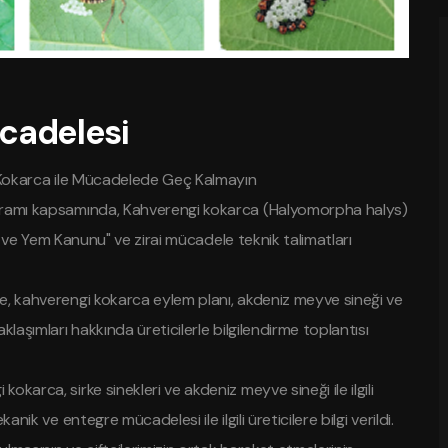
cadelesi
i Kokarca ile Mücadelede Geç Kalmayın
ogramı kapsamında, Kahverengi kokarca (Halyomorpha halys)
ıda ve Yem Kanunu" ve zirai mücadele teknik talimatları
te, kahverengi kokarca eylem planı, akdeniz meyve sineği ve
klaşımları hakkında üreticilerle bilgilendirme toplantısı
karca, sirke sinekleri ve akdeniz meyve sineği ile ilgili
nik ve entegre mücadelesi ile ilgili üreticilere bilgi verildi.