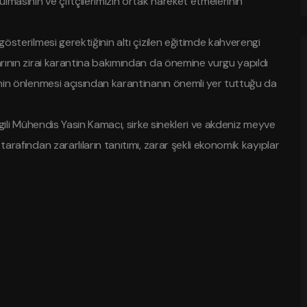
ulmasının ve çiftçilerimizin ortak hareket etmelerinin
gösterilmesi gerektiğinin altı çizilen eğitimde kahverengi
larının zirai karantina bakımından da önemine vurgu yapıldı
şinin önlenmesi açısından karantinanın önemli yer tuttuğu da
ilgili Mühendis Yasin Kamacı, sirke sinekleri ve akdeniz meyve
tarafından zararlıların tanıtımı, zarar şekli ekonomik kayıplar