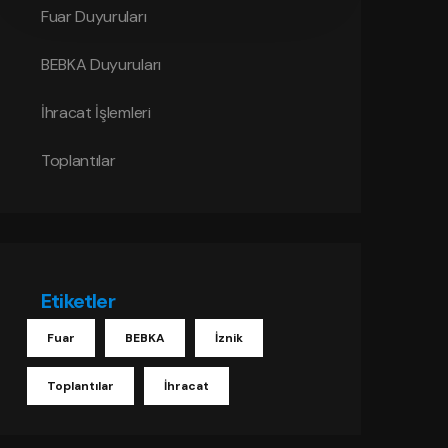
Fuar Duyuruları
BEBKA Duyuruları
İhracat İşlemleri
Toplantılar
Etiketler
Fuar
BEBKA
İznik
Toplantılar
İhracat